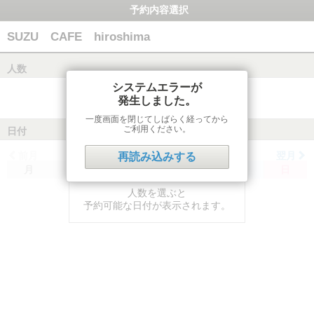
予約内容選択
SUZU CAFE hiroshima
人数
システムエラーが
発生しました。
一度画面を閉じてしばらく経ってから
ご利用ください。
日付
前月
翌月
再読み込みする
月
火
水
木
金
土
日
人数を選ぶと
予約可能な日付が表示されます。