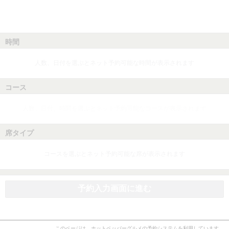
時間
人数、日付を選ぶとネット予約可能な時間が表示されます
コース
人数、日付、時間を選ぶとネット予約可能なコースが表示されます
席タイプ
コースを選ぶとネット予約可能な席が表示されます
予約入力画面に進む
このページは、ホットペッパーグルメの予約システムを利用しています。