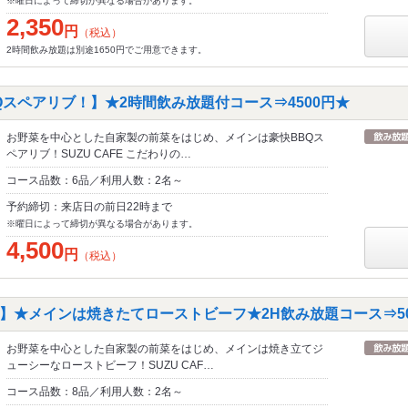
※曜日によって締切が異なる場合があります。
2,350
円
（税込）
2時間飲み放題は別途1650円でご用意できます。
Qスペアリブ！】★2時間飲み放題付コース⇒4500円★
お野菜を中心とした自家製の前菜をはじめ、メインは豪快BBQス
ペアリブ！SUZU CAFE こだわりの…
コース品数：6品／利用人数：2名～
予約締切：来店日の前日22時まで
※曜日によって締切が異なる場合があります。
4,500
円
（税込）
】★メインは焼きたてローストビーフ★2H飲み放題コース⇒50
お野菜を中心とした自家製の前菜をはじめ、メインは焼き立てジ
ューシーなローストビーフ！SUZU CAF…
コース品数：8品／利用人数：2名～