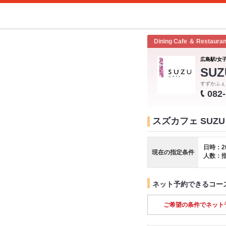
Dining Cafe ＆ Restauran
広島駅/女子
SUZ
すずかふぇ
082
スズカフェ SUZU 
日時：2
現在の指定条件
人数：
ネット予約できるコー
ご希望の条件でネット