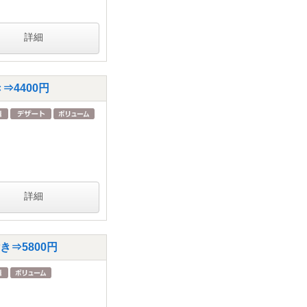
詳細
⇒4400円
詳細
き⇒5800円