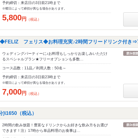
予約締切：来店日の3日前21時まで
※曜日によって締切が異なる場合があります。
5,800
円
（税込）
FELIZ フェリス◆お料理充実♪2時間フリードリンク付き⇒7
ウェディングパーティーに♪お料理もしっかりお楽しみいただけ
るスペシャルプラン★フリーオプションも多数…
コース品数：11品／利用人数：50名～
予約締切：来店日の3日前23時まで
※曜日によって締切が異なる場合があります。
7,000
円
（税込）
)\1650（税込）
2時間の飲み放題！豊富なドリンクからお好きな飲み方をお選び
できます！注）17時から単品料理のお食事は…