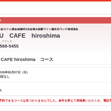
t
会/カフェ/宴会/結婚式/2次会/飲み放題/ワイン/誕生日/ランチ/歓送迎会
U CAFE hiroshima
 ひろしま
-568-5455
CAFE hiroshima コース
026年06月07日（日）
指定なし
ス
予約できるコースは見つかりませんでした。条件を変えて再検索いただくか、電話