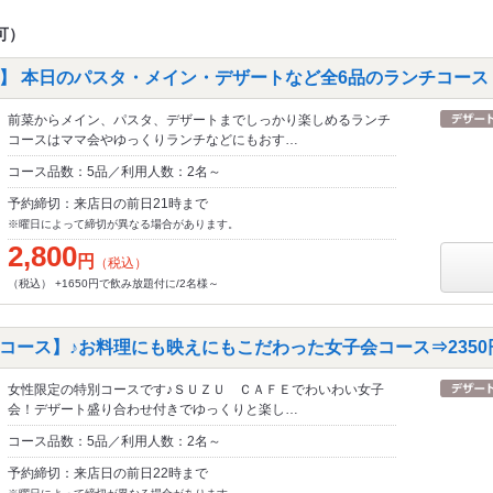
可）
】 本日のパスタ・メイン・デザートなど全6品のランチコース！
前菜からメイン、パスタ、デザートまでしっかり楽しめるランチ
コースはママ会やゆっくりランチなどにもおす…
コース品数：5品／利用人数：2名～
予約締切：来店日の前日21時まで
※曜日によって締切が異なる場合があります。
2,800
円
（税込）
（税込） +1650円で飲み放題付に/2名様～
コース】♪お料理にも映えにもこだわった女子会コース⇒2350
女性限定の特別コースです♪ＳＵＺＵ ＣＡＦＥでわいわい女子
会！デザート盛り合わせ付きでゆっくりと楽し…
コース品数：5品／利用人数：2名～
予約締切：来店日の前日22時まで