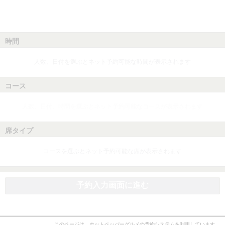
時間
人数、日付を選ぶとネット予約可能な時間が表示されます
コース
人数、日付、時間を選ぶとネット予約可能なコースが表示されます
席タイプ
コースを選ぶとネット予約可能な席が表示されます
予約入力画面に進む
このページは、ホットペッパーグルメの予約システムを利用しています。