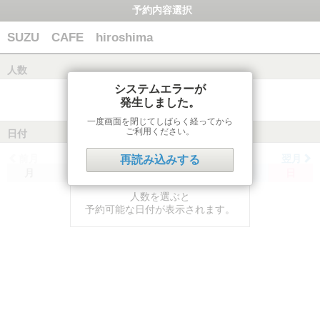
予約内容選択
SUZU CAFE hiroshima
人数
システムエラーが
発生しました。
一度画面を閉じてしばらく経ってから
ご利用ください。
日付
前月
翌月
再読み込みする
月
火
水
木
金
土
日
人数を選ぶと
予約可能な日付が表示されます。