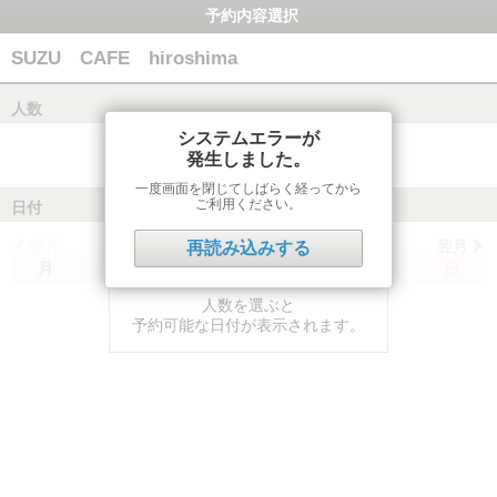
予約内容選択
SUZU CAFE hiroshima
人数
システムエラーが
発生しました。
一度画面を閉じてしばらく経ってから
ご利用ください。
日付
前月
翌月
再読み込みする
月
火
水
木
金
土
日
人数を選ぶと
予約可能な日付が表示されます。