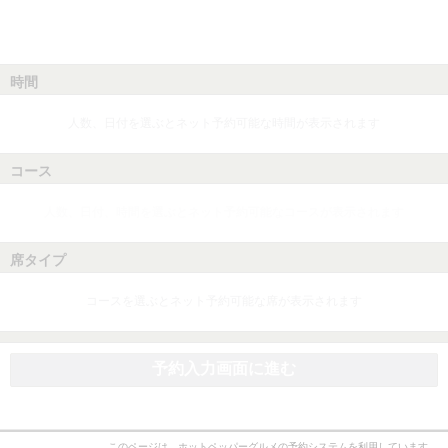
時間
人数、日付を選ぶとネット予約可能な時間が表示されます
コース
人数、日付、時間を選ぶとネット予約可能なコースが表示されます
席タイプ
コースを選ぶとネット予約可能な席が表示されます
予約入力画面に進む
このページは、ホットペッパーグルメの予約システムを利用しています。