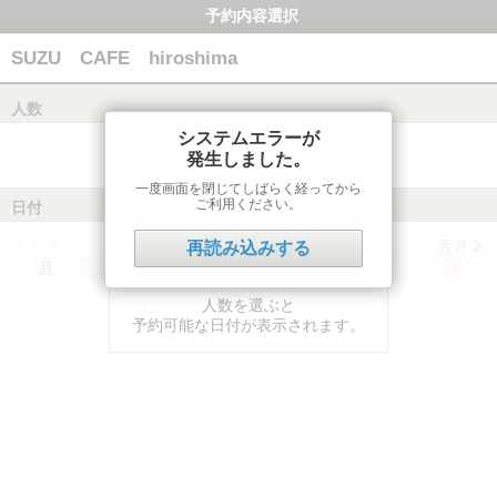
予約内容選択
SUZU CAFE hiroshima
人数
システムエラーが
発生しました。
一度画面を閉じてしばらく経ってから
ご利用ください。
日付
前月
翌月
再読み込みする
月
火
水
木
金
土
日
人数を選ぶと
予約可能な日付が表示されます。