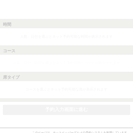
時間
人数、日付を選ぶとネット予約可能な時間が表示されます
コース
人数、日付、時間を選ぶとネット予約可能なコースが表示されます
席タイプ
コースを選ぶとネット予約可能な席が表示されます
予約入力画面に進む
このページは、ホットペッパーグルメの予約システムを利用しています。