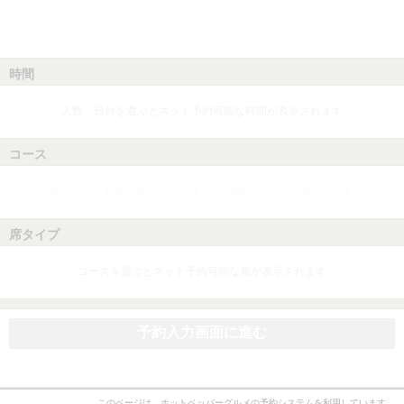
時間
人数、日付を選ぶとネット予約可能な時間が表示されます
コース
人数、日付、時間を選ぶとネット予約可能なコースが表示されます
席タイプ
コースを選ぶとネット予約可能な席が表示されます
予約入力画面に進む
このページは、ホットペッパーグルメの予約システムを利用しています。