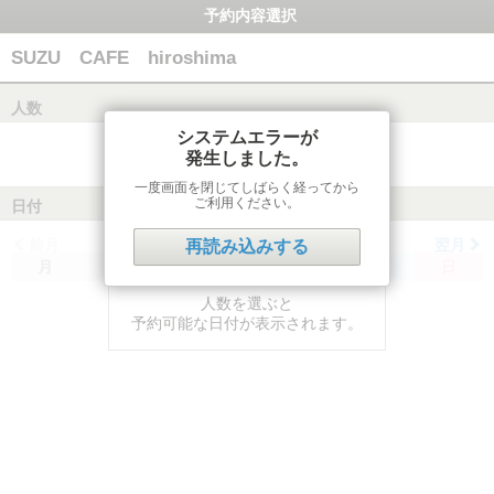
予約内容選択
SUZU CAFE hiroshima
人数
システムエラーが
発生しました。
一度画面を閉じてしばらく経ってから
ご利用ください。
日付
前月
翌月
再読み込みする
月
火
水
木
金
土
日
人数を選ぶと
予約可能な日付が表示されます。