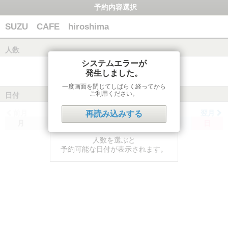
予約内容選択
SUZU CAFE hiroshima
人数
システムエラーが
発生しました。
一度画面を閉じてしばらく経ってから
ご利用ください。
日付
前月
翌月
再読み込みする
月
火
水
木
金
土
日
人数を選ぶと
予約可能な日付が表示されます。