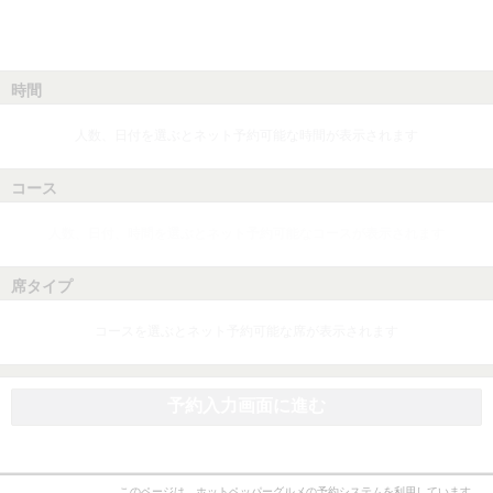
時間
人数、日付を選ぶとネット予約可能な時間が表示されます
コース
人数、日付、時間を選ぶとネット予約可能なコースが表示されます
席タイプ
コースを選ぶとネット予約可能な席が表示されます
予約入力画面に進む
このページは、ホットペッパーグルメの予約システムを利用しています。