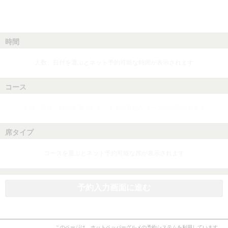
時間
人数、日付を選ぶとネット予約可能な時間が表示されます
コース
人数、日付、時間を選ぶとネット予約可能なコースが表示されます
席タイプ
コースを選ぶとネット予約可能な席が表示されます
予約入力画面に進む
このページは、ホットペッパーグルメの予約システムを利用しています。