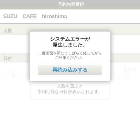
予約内容選択
SUZU CAFE hiroshima
人数
システムエラーが
発生しました。
一度画面を閉じてしばらく経ってから
ご利用ください。
日付
前月
翌月
再読み込みする
月
火
水
木
金
土
日
人数を選ぶと
予約可能な日付が表示されます。