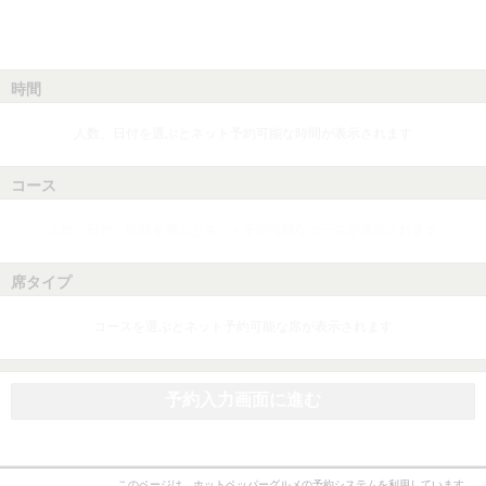
時間
人数、日付を選ぶとネット予約可能な時間が表示されます
コース
人数、日付、時間を選ぶとネット予約可能なコースが表示されます
席タイプ
コースを選ぶとネット予約可能な席が表示されます
予約入力画面に進む
このページは、ホットペッパーグルメの予約システムを利用しています。