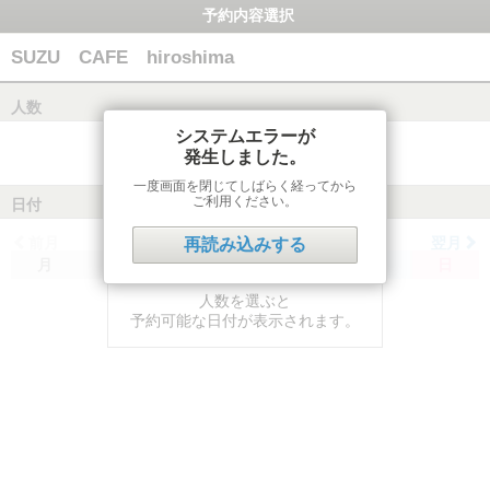
予約内容選択
SUZU CAFE hiroshima
人数
システムエラーが
発生しました。
一度画面を閉じてしばらく経ってから
ご利用ください。
日付
前月
翌月
再読み込みする
月
火
水
木
金
土
日
人数を選ぶと
予約可能な日付が表示されます。