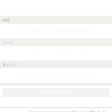
時間
人数、日付を選ぶとネット予約可能な時間が表示されます
コース
人数、日付、時間を選ぶとネット予約可能なコースが表示されます
席タイプ
コースを選ぶとネット予約可能な席が表示されます
予約入力画面に進む
このページは、ホットペッパーグルメの予約システムを利用しています。