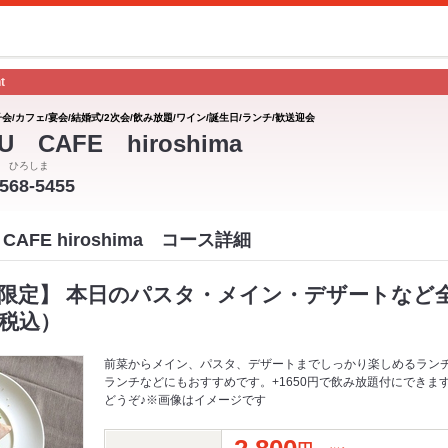
t
会/カフェ/宴会/結婚式/2次会/飲み放題/ワイン/誕生日/ランチ/歓送迎会
U CAFE hiroshima
 ひろしま
-568-5455
CAFE hiroshima コース詳細
限定】 本日のパスタ・メイン・デザートなど
（税込）
前菜からメイン、パスタ、デザートまでしっかり楽しめるラン
ランチなどにもおすすめです。+1650円で飲み放題付にできま
どうぞ♪※画像はイメージです