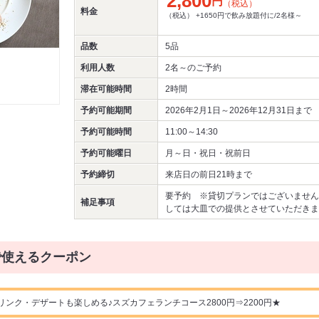
2,800
円
（税込）
料金
（税込） +1650円で飲み放題付に/2名様～
品数
5品
利用人数
2名～
のご予約
滞在可能時間
2時間
予約可能期間
2026年2月1日～2026年12月31日まで
予約可能時間
11:00～14:30
予約可能曜日
月～日・祝日・祝前日
予約締切
来店日の前日21時まで
要予約 ※貸切プランではございません
補足事項
しては大皿での提供とさせていただきま
で使えるクーポン
リンク・デザートも楽しめる♪スズカフェランチコース2800円⇒2200円★