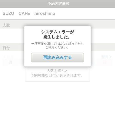
予約内容選択
SUZU CAFE hiroshima
人数
システムエラーが
発生しました。
一度画面を閉じてしばらく経ってから
ご利用ください。
日付
前月
翌月
再読み込みする
月
火
水
木
金
土
日
人数を選ぶと
予約可能な日付が表示されます。