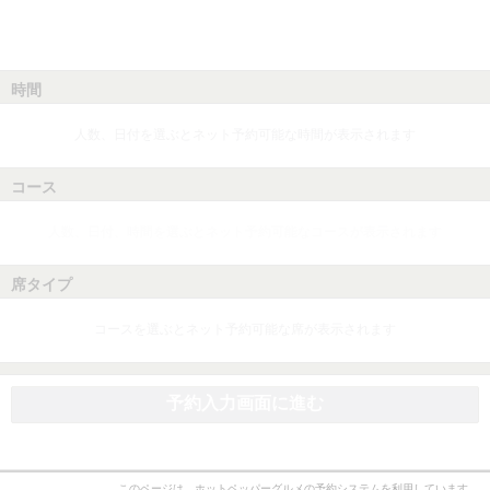
時間
人数、日付を選ぶとネット予約可能な時間が表示されます
コース
人数、日付、時間を選ぶとネット予約可能なコースが表示されます
席タイプ
コースを選ぶとネット予約可能な席が表示されます
予約入力画面に進む
このページは、ホットペッパーグルメの予約システムを利用しています。