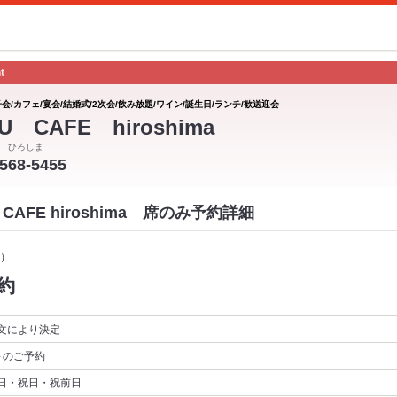
t
会/カフェ/宴会/結婚式/2次会/飲み放題/ワイン/誕生日/ランチ/歓送迎会
U CAFE hiroshima
 ひろしま
-568-5455
CAFE hiroshima 席のみ予約詳細
）
約
文により決定
～
のご予約
日・祝日・祝前日