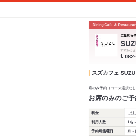
Dining Cafe ＆ Restauran
広島駅/女子
SUZ
すずかふぇ
082
スズカフェ SUZU 
席のみ予約（コース選択なし
お席のみのご予
料金
ご注
利用人数
1名
予約可能曜日
月～