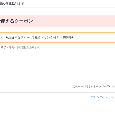
日の当日21時まで
で使えるクーポン
♪】★お好きなスイーツ3種＆ドリンク付き⇒980円★
・終了・延長する可能性があります。
このページはホットペッパーグルメ
プライバシーポリシ