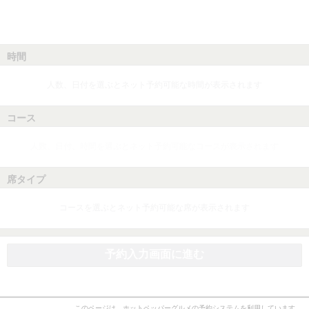
時間
人数、日付を選ぶとネット予約可能な時間が表示されます
コース
人数、日付、時間を選ぶとネット予約可能なコースが表示されます
席タイプ
コースを選ぶとネット予約可能な席が表示されます
予約入力画面に進む
このページは、ホットペッパーグルメの予約システムを利用しています。