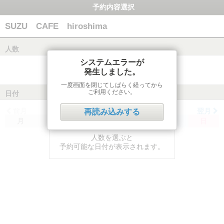
予約内容選択
SUZU CAFE hiroshima
人数
システムエラーが
発生しました。
一度画面を閉じてしばらく経ってから
ご利用ください。
日付
前月
翌月
再読み込みする
月
火
水
木
金
土
日
人数を選ぶと
予約可能な日付が表示されます。