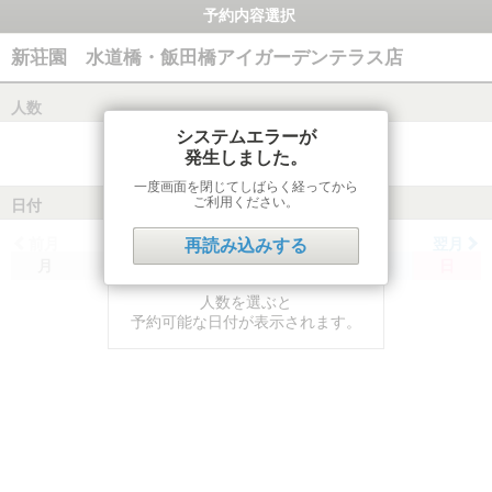
予約内容選択
新荘園 水道橋・飯田橋アイガーデンテラス店
人数
システムエラーが
発生しました。
一度画面を閉じてしばらく経ってから
ご利用ください。
日付
前月
翌月
再読み込みする
月
火
水
木
金
土
日
人数を選ぶと
予約可能な日付が表示されます。