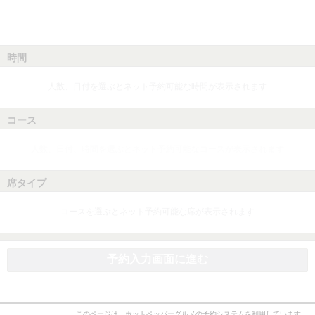
時間
人数、日付を選ぶとネット予約可能な時間が表示されます
コース
人数、日付、時間を選ぶとネット予約可能なコースが表示されます
席タイプ
コースを選ぶとネット予約可能な席が表示されます
予約入力画面に進む
このページは、ホットペッパーグルメの予約システムを利用しています。