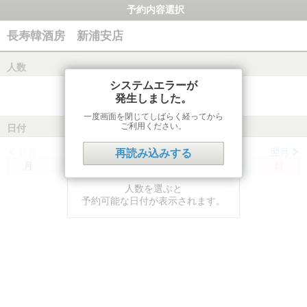
予約内容選択
長寿韓酒房 新浦安店
人数
システムエラーが
発生しました。
一度画面を閉じてしばらく経ってから
ご利用ください。
日付
前月
翌月
再読み込みする
月
火
水
木
金
土
日
人数を選ぶと
予約可能な日付が表示されます。