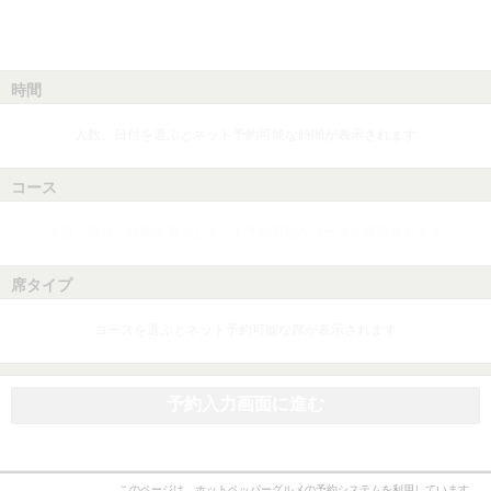
時間
人数、日付を選ぶとネット予約可能な時間が表示されます
コース
人数、日付、時間を選ぶとネット予約可能なコースが表示されます
席タイプ
コースを選ぶとネット予約可能な席が表示されます
予約入力画面に進む
このページは、ホットペッパーグルメの予約システムを利用しています。