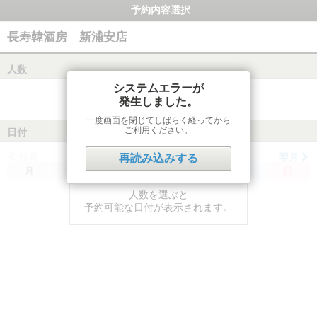
予約内容選択
長寿韓酒房 新浦安店
人数
システムエラーが
発生しました。
一度画面を閉じてしばらく経ってから
ご利用ください。
日付
前月
翌月
再読み込みする
月
火
水
木
金
土
日
人数を選ぶと
予約可能な日付が表示されます。