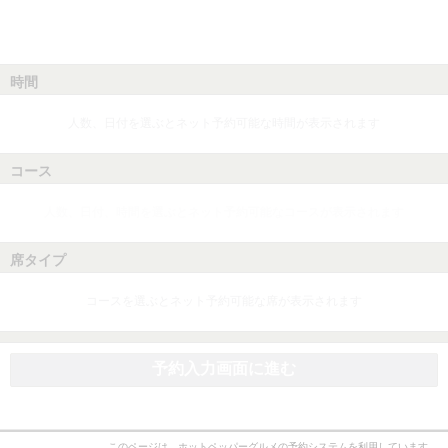
時間
人数、日付を選ぶとネット予約可能な時間が表示されます
コース
人数、日付、時間を選ぶとネット予約可能なコースが表示されます
席タイプ
コースを選ぶとネット予約可能な席が表示されます
予約入力画面に進む
このページは、ホットペッパーグルメの予約システムを利用しています。