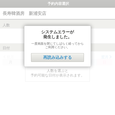
予約内容選択
長寿韓酒房 新浦安店
人数
システムエラーが
発生しました。
一度画面を閉じてしばらく経ってから
ご利用ください。
日付
前月
翌月
再読み込みする
月
火
水
木
金
土
日
人数を選ぶと
予約可能な日付が表示されます。