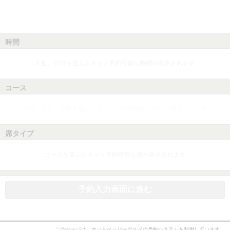
時間
人数、日付を選ぶとネット予約可能な時間が表示されます
コース
人数、日付、時間を選ぶとネット予約可能なコースが表示されます
席タイプ
コースを選ぶとネット予約可能な席が表示されます
予約入力画面に進む
このページは、ホットペッパーグルメの予約システムを利用しています。