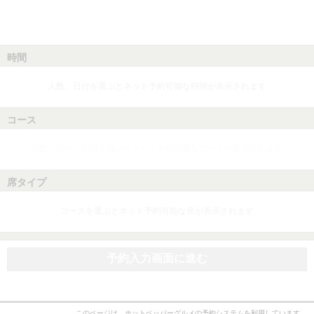
時間
人数、日付を選ぶとネット予約可能な時間が表示されます
コース
人数、日付、時間を選ぶとネット予約可能なコースが表示されます
席タイプ
コースを選ぶとネット予約可能な席が表示されます
予約入力画面に進む
このページは、ホットペッパーグルメの予約システムを利用しています。