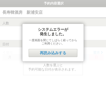
予約内容選択
長寿韓酒房 新浦安店
人数
システムエラーが
発生しました。
一度画面を閉じてしばらく経ってから
ご利用ください。
日付
前月
翌月
再読み込みする
月
火
水
木
金
土
日
人数を選ぶと
予約可能な日付が表示されます。