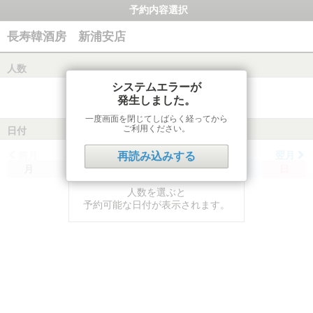
予約内容選択
長寿韓酒房 新浦安店
人数
システムエラーが
発生しました。
一度画面を閉じてしばらく経ってから
ご利用ください。
日付
前月
翌月
再読み込みする
月
火
水
木
金
土
日
人数を選ぶと
予約可能な日付が表示されます。