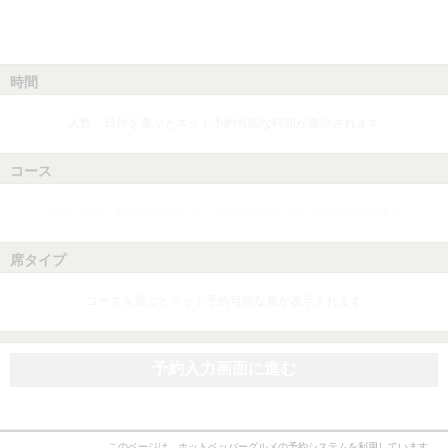
時間
人数、日付を選ぶとネット予約可能な時間が表示されます
コース
人数、日付、時間を選ぶとネット予約可能なコースが表示されます
席タイプ
コースを選ぶとネット予約可能な席が表示されます
予約入力画面に進む
このページは、ホットペッパーグルメの予約システムを利用しています。