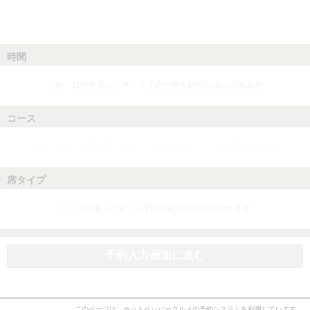
時間
人数、日付を選ぶとネット予約可能な時間が表示されます
コース
人数、日付、時間を選ぶとネット予約可能なコースが表示されます
席タイプ
コースを選ぶとネット予約可能な席が表示されます
予約入力画面に進む
このページは、ホットペッパーグルメの予約システムを利用しています。