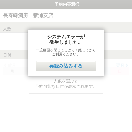
予約内容選択
長寿韓酒房 新浦安店
人数
システムエラーが
発生しました。
一度画面を閉じてしばらく経ってから
ご利用ください。
日付
前月
翌月
再読み込みする
月
火
水
木
金
土
日
人数を選ぶと
予約可能な日付が表示されます。