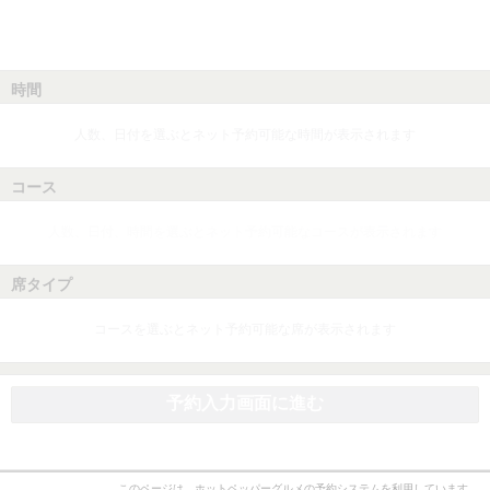
時間
人数、日付を選ぶとネット予約可能な時間が表示されます
コース
人数、日付、時間を選ぶとネット予約可能なコースが表示されます
席タイプ
コースを選ぶとネット予約可能な席が表示されます
予約入力画面に進む
このページは、ホットペッパーグルメの予約システムを利用しています。