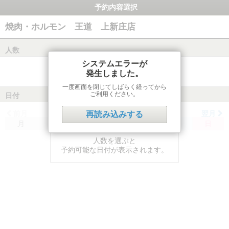
予約内容選択
焼肉・ホルモン 王道 上新庄店
人数
システムエラーが
発生しました。
一度画面を閉じてしばらく経ってから
ご利用ください。
日付
前月
翌月
再読み込みする
月
火
水
木
金
土
日
人数を選ぶと
予約可能な日付が表示されます。