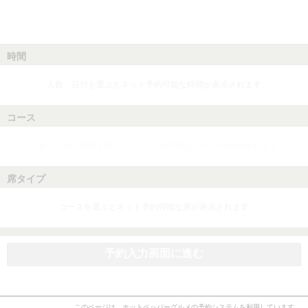
時間
人数、日付を選ぶとネット予約可能な時間が表示されます
コース
人数、日付、時間を選ぶとネット予約可能なコースが表示されます
席タイプ
コースを選ぶとネット予約可能な席が表示されます
予約入力画面に進む
このページは、ホットペッパーグルメの予約システムを利用しています。