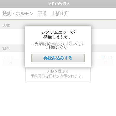
予約内容選択
焼肉・ホルモン 王道 上新庄店
人数
システムエラーが
発生しました。
一度画面を閉じてしばらく経ってから
ご利用ください。
日付
前月
翌月
再読み込みする
月
火
水
木
金
土
日
人数を選ぶと
予約可能な日付が表示されます。