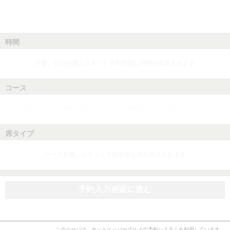
時間
人数、日付を選ぶとネット予約可能な時間が表示されます
コース
人数、日付、時間を選ぶとネット予約可能なコースが表示されます
席タイプ
コースを選ぶとネット予約可能な席が表示されます
予約入力画面に進む
このページは、ホットペッパーグルメの予約システムを利用しています。