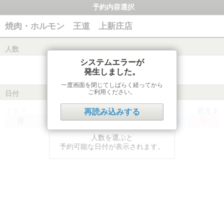
予約内容選択
焼肉・ホルモン 王道 上新庄店
人数
システムエラーが
発生しました。
一度画面を閉じてしばらく経ってから
ご利用ください。
日付
前月
翌月
再読み込みする
月
火
水
木
金
土
日
人数を選ぶと
予約可能な日付が表示されます。