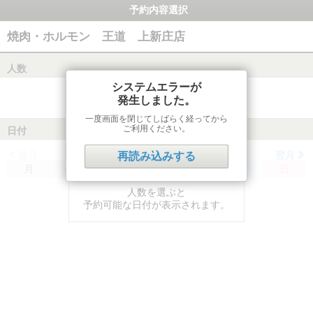
予約内容選択
焼肉・ホルモン 王道 上新庄店
人数
システムエラーが
発生しました。
一度画面を閉じてしばらく経ってから
ご利用ください。
日付
前月
翌月
再読み込みする
月
火
水
木
金
土
日
人数を選ぶと
予約可能な日付が表示されます。