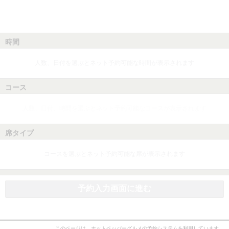
時間
人数、日付を選ぶとネット予約可能な時間が表示されます
コース
人数、日付、時間を選ぶとネット予約可能なコースが表示されます
席タイプ
コースを選ぶとネット予約可能な席が表示されます
予約入力画面に進む
このページは、ホットペッパーグルメの予約システムを利用しています。