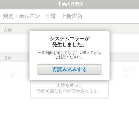
予約内容選択
焼肉・ホルモン 王道 上新庄店
人数
システムエラーが
発生しました。
一度画面を閉じてしばらく経ってから
ご利用ください。
日付
前月
翌月
再読み込みする
月
火
水
木
金
土
日
人数を選ぶと
予約可能な日付が表示されます。