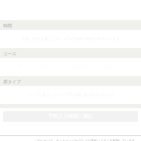
時間
人数、日付を選ぶとネット予約可能な時間が表示されます
コース
人数、日付、時間を選ぶとネット予約可能なコースが表示されます
席タイプ
コースを選ぶとネット予約可能な席が表示されます
予約入力画面に進む
このページは、ホットペッパーグルメの予約システムを利用しています。