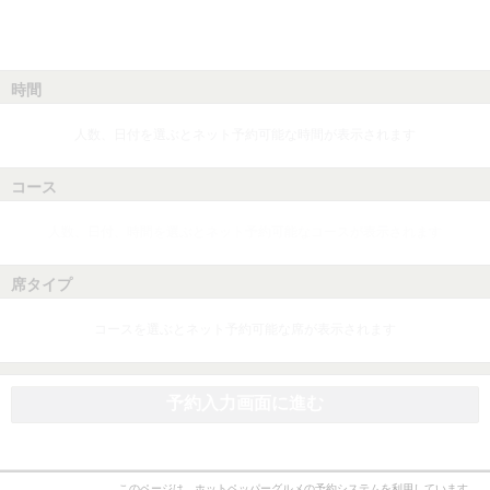
時間
人数、日付を選ぶとネット予約可能な時間が表示されます
コース
人数、日付、時間を選ぶとネット予約可能なコースが表示されます
席タイプ
コースを選ぶとネット予約可能な席が表示されます
予約入力画面に進む
このページは、ホットペッパーグルメの予約システムを利用しています。