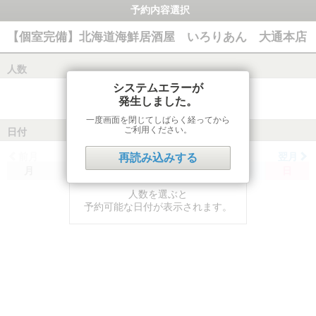
予約内容選択
【個室完備】北海道海鮮居酒屋 いろりあん 大通本店
人数
システムエラーが
発生しました。
一度画面を閉じてしばらく経ってから
ご利用ください。
日付
前月
翌月
再読み込みする
月
火
水
木
金
土
日
人数を選ぶと
予約可能な日付が表示されます。