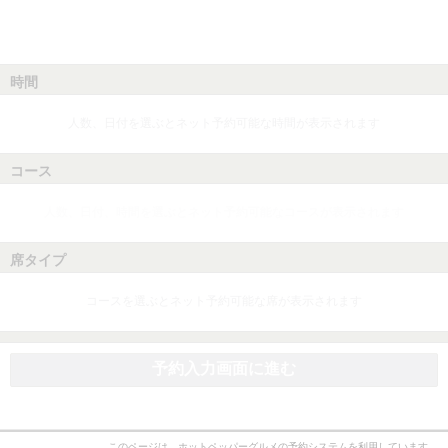
時間
人数、日付を選ぶとネット予約可能な時間が表示されます
コース
人数、日付、時間を選ぶとネット予約可能なコースが表示されます
席タイプ
コースを選ぶとネット予約可能な席が表示されます
予約入力画面に進む
このページは、ホットペッパーグルメの予約システムを利用しています。