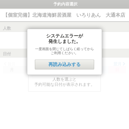
予約内容選択
【個室完備】北海道海鮮居酒屋 いろりあん 大通本店
人数
システムエラーが
発生しました。
一度画面を閉じてしばらく経ってから
ご利用ください。
日付
前月
翌月
再読み込みする
月
火
水
木
金
土
日
人数を選ぶと
予約可能な日付が表示されます。