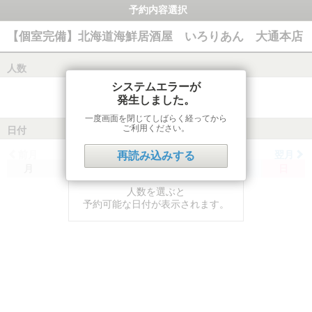
予約内容選択
【個室完備】北海道海鮮居酒屋 いろりあん 大通本店
人数
システムエラーが
発生しました。
一度画面を閉じてしばらく経ってから
ご利用ください。
日付
前月
翌月
再読み込みする
月
火
水
木
金
土
日
人数を選ぶと
予約可能な日付が表示されます。