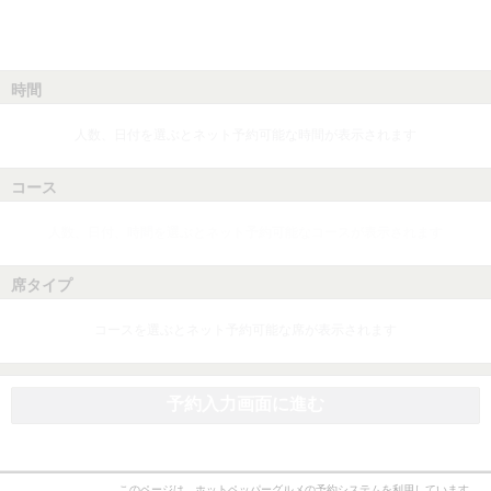
時間
人数、日付を選ぶとネット予約可能な時間が表示されます
コース
人数、日付、時間を選ぶとネット予約可能なコースが表示されます
席タイプ
コースを選ぶとネット予約可能な席が表示されます
予約入力画面に進む
このページは、ホットペッパーグルメの予約システムを利用しています。