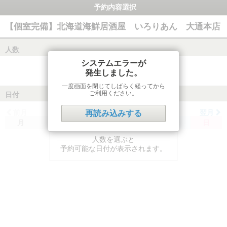
予約内容選択
【個室完備】北海道海鮮居酒屋 いろりあん 大通本店
人数
システムエラーが
発生しました。
一度画面を閉じてしばらく経ってから
ご利用ください。
日付
前月
翌月
再読み込みする
月
火
水
木
金
土
日
人数を選ぶと
予約可能な日付が表示されます。