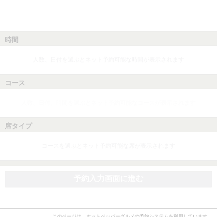
時間
人数、日付を選ぶとネット予約可能な時間が表示されます
コース
人数、日付、時間を選ぶとネット予約可能なコースが表示されます
席タイプ
コースを選ぶとネット予約可能な席が表示されます
予約入力画面に進む
このページは、ホットペッパーグルメの予約システムを利用しています。