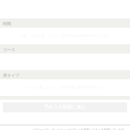
時間
人数、日付を選ぶとネット予約可能な時間が表示されます
コース
人数、日付、時間を選ぶとネット予約可能なコースが表示されます
席タイプ
コースを選ぶとネット予約可能な席が表示されます
予約入力画面に進む
このページは、ホットペッパーグルメの予約システムを利用しています。