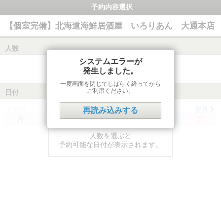
予約内容選択
【個室完備】北海道海鮮居酒屋 いろりあん 大通本店
人数
システムエラーが
発生しました。
一度画面を閉じてしばらく経ってから
ご利用ください。
日付
前月
翌月
再読み込みする
月
火
水
木
金
土
日
人数を選ぶと
予約可能な日付が表示されます。