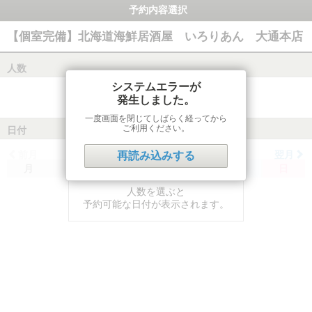
予約内容選択
【個室完備】北海道海鮮居酒屋 いろりあん 大通本店
人数
システムエラーが
発生しました。
一度画面を閉じてしばらく経ってから
ご利用ください。
日付
前月
翌月
再読み込みする
月
火
水
木
金
土
日
人数を選ぶと
予約可能な日付が表示されます。