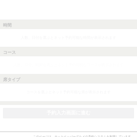
時間
人数、日付を選ぶとネット予約可能な時間が表示されます
コース
人数、日付、時間を選ぶとネット予約可能なコースが表示されます
席タイプ
コースを選ぶとネット予約可能な席が表示されます
予約入力画面に進む
このページは、ホットペッパーグルメの予約システムを利用しています。