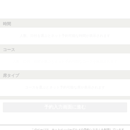
時間
人数、日付を選ぶとネット予約可能な時間が表示されます
コース
人数、日付、時間を選ぶとネット予約可能なコースが表示されます
席タイプ
コースを選ぶとネット予約可能な席が表示されます
予約入力画面に進む
このページは、ホットペッパーグルメの予約システムを利用しています。