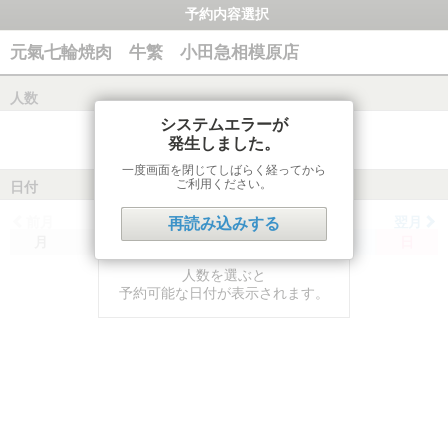
予約内容選択
元氣七輪焼肉 牛繁 小田急相模原店
人数
システムエラーが
発生しました。
一度画面を閉じてしばらく経ってから
ご利用ください。
日付
前月
翌月
再読み込みする
月
火
水
木
金
土
日
人数を選ぶと
予約可能な日付が表示されます。