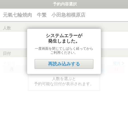
予約内容選択
元氣七輪焼肉 牛繁 小田急相模原店
人数
システムエラーが
発生しました。
一度画面を閉じてしばらく経ってから
ご利用ください。
日付
前月
翌月
再読み込みする
月
火
水
木
金
土
日
人数を選ぶと
予約可能な日付が表示されます。