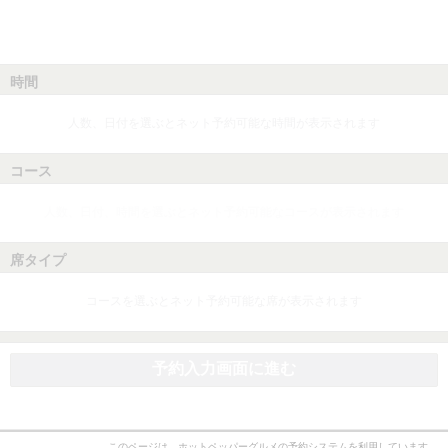
時間
人数、日付を選ぶとネット予約可能な時間が表示されます
コース
人数、日付、時間を選ぶとネット予約可能なコースが表示されます
席タイプ
コースを選ぶとネット予約可能な席が表示されます
予約入力画面に進む
このページは、ホットペッパーグルメの予約システムを利用しています。