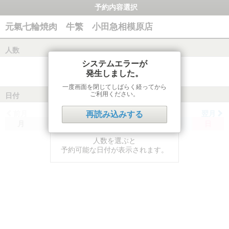
予約内容選択
元氣七輪焼肉 牛繁 小田急相模原店
人数
システムエラーが
発生しました。
一度画面を閉じてしばらく経ってから
ご利用ください。
日付
前月
翌月
再読み込みする
月
火
水
木
金
土
日
人数を選ぶと
予約可能な日付が表示されます。