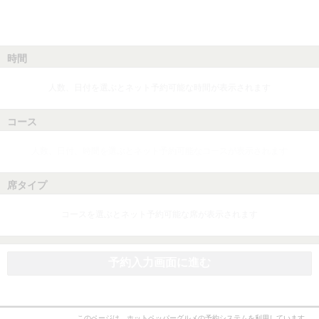
時間
人数、日付を選ぶとネット予約可能な時間が表示されます
コース
人数、日付、時間を選ぶとネット予約可能なコースが表示されます
席タイプ
コースを選ぶとネット予約可能な席が表示されます
予約入力画面に進む
このページは、ホットペッパーグルメの予約システムを利用しています。