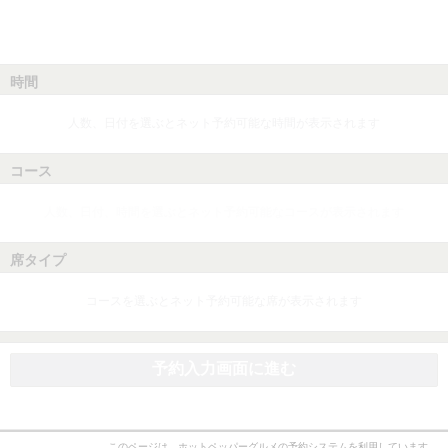
時間
人数、日付を選ぶとネット予約可能な時間が表示されます
コース
人数、日付、時間を選ぶとネット予約可能なコースが表示されます
席タイプ
コースを選ぶとネット予約可能な席が表示されます
予約入力画面に進む
このページは、ホットペッパーグルメの予約システムを利用しています。