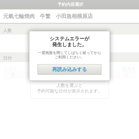
予約内容選択
元氣七輪焼肉 牛繁 小田急相模原店
人数
システムエラーが
発生しました。
一度画面を閉じてしばらく経ってから
ご利用ください。
日付
前月
翌月
再読み込みする
月
火
水
木
金
土
日
人数を選ぶと
予約可能な日付が表示されます。