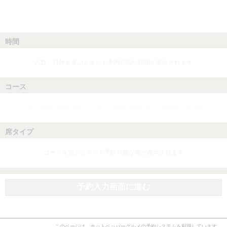
時間
人数、日付を選ぶとネット予約可能な時間が表示されます
コース
人数、日付、時間を選ぶとネット予約可能なコースが表示されます
席タイプ
コースを選ぶとネット予約可能な席が表示されます
予約入力画面に進む
このページは、ホットペッパーグルメの予約システムを利用しています。