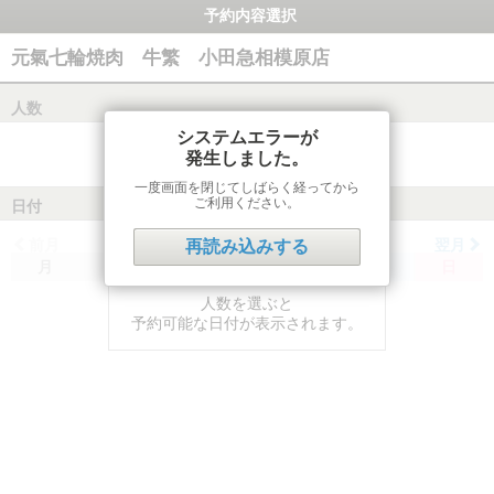
予約内容選択
元氣七輪焼肉 牛繁 小田急相模原店
人数
システムエラーが
発生しました。
一度画面を閉じてしばらく経ってから
ご利用ください。
日付
前月
翌月
再読み込みする
月
火
水
木
金
土
日
人数を選ぶと
予約可能な日付が表示されます。