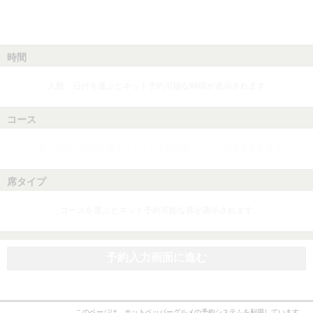
時間
人数、日付を選ぶとネット予約可能な時間が表示されます
コース
人数、日付、時間を選ぶとネット予約可能なコースが表示されます
席タイプ
コースを選ぶとネット予約可能な席が表示されます
予約入力画面に進む
このページは、ホットペッパーグルメの予約システムを利用しています。