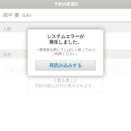
予約内容選択
和牛 賽 -SAI-
人数
システムエラーが
発生しました。
一度画面を閉じてしばらく経ってから
ご利用ください。
日付
前月
翌月
再読み込みする
月
火
水
木
金
土
日
人数を選ぶと
予約可能な日付が表示されます。