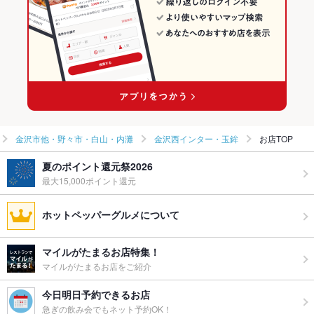
ウェディン
－
グパーティ
ー二次会
ペット同伴
可
備考
※ペット可(テラス席利用の方に限ります)
金沢市他・野々市・白山・内灘
金沢西インター・玉鉾
お店TOP
夏のポイント還元祭2026
最大15,000ポイント還元
ホットペッパーグルメについて
マイルがたまるお店特集！
マイルがたまるお店をご紹介
今日明日予約できるお店
急ぎの飲み会でもネット予約OK！