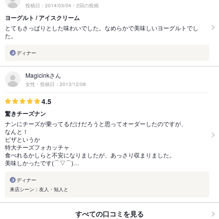
投稿日：2014/03/04・2回の投稿
ヨーグルト / アイスクリーム
とてもさっぱりとした味わいでした。なめらかで美味しいヨーグルトでし
た。
ディナー
Magicinkさん
女性・投稿日：2013/12/08
4.5
驚きチーズナン
ナンにチーズが乗ってるだけだろうと思ってオーダーしたのですが、
なんと！
ピザというか
特大チーズフォカッチャ
食べれるかしらと不安になりましたが、あっさり収まりました。
美味しかったです(⌒▽⌒)…
ディナー
来店シーン：友人・知人と
すべての口コミを見る