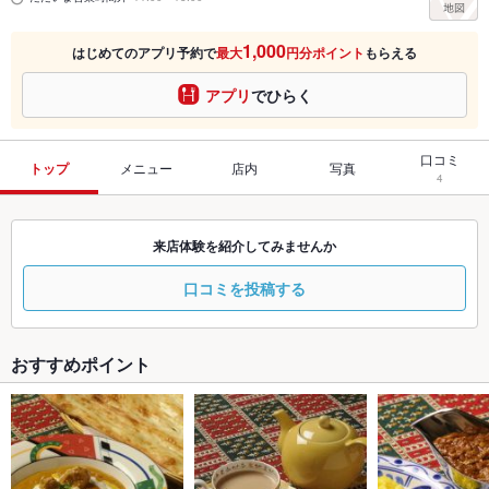
1,000
はじめてのアプリ予約で
最大
円分ポイント
もらえる
アプリ
でひらく
口コミ
トップ
メニュー
店内
写真
4
来店体験を紹介してみませんか
口コミを投稿する
おすすめポイント