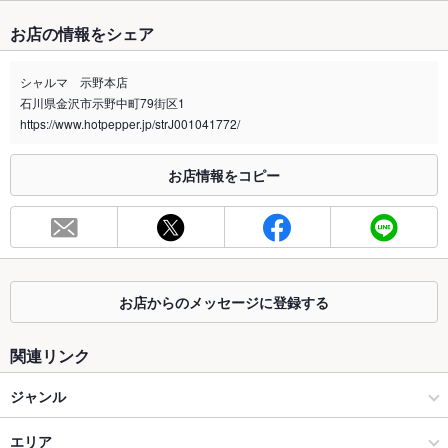
たばこ
お店の情報をシェア
禁煙・喫煙
全席禁煙
シャルマ 示野本店
※2020年4月1日～受動喫煙対策に関する法律が施行されています。正しい情報はお店へお問い
石川県金沢市示野中町79街区1
合わせください。
https://www.hotpepper.jp/strJ001041772/
お席
総席数
45席
お店情報をコピー
最大宴会収
50人
容人数
個室
なし
お店からのメッセージに登録する
座敷
なし
掘りごたつ
なし
関連リンク
カウンター
なし
ジャンル
ソファー
なし
アジア・エスニック料理
エリア