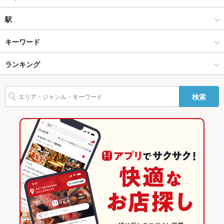
テラス席
なし
インド料理
金沢西インター・玉鉾
駅
貸切
貸切不可 ：30名～貸切可能(4000円～コース注文)
金沢市他・野々市・白山・内灘 × アジア・エスニック料理
金沢西インター・玉鉾 × アジア・エスニック料理
金沢駅
キーワード
設備
金沢市他・野々市・白山・内灘 × インド料理
金沢西インター・玉鉾 × インド料理
ランキング
エビ料理
タンドリーチキン
Wi-Fi
なし
金沢駅 × アジア・エスニック料理
石川
石川のグルメランキング
バリアフリ
なし
検索
ー
金沢駅 × インド料理
石川 × アジア・エスニック料理
金沢市他・野々市・白山・内灘のグルメランキング
駐車場
あり ：イオンタウン金沢示野SC駐車場をご利用ください。
石川 × インド料理
金沢西インター・玉鉾のグルメランキング
その他設備
－
その他
飲み放題
あり ：飲み放題1500円(コースご予約の方)
食べ放題
なし
お子様連れ
お子様連れ歓迎