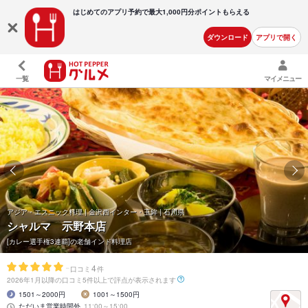
はじめてのアプリ予約で最大
1,000円分ポイントもらえる
ダウンロード
アプリで開く
一覧
マイメニュー
アジア・エスニック料理 | 金沢西インター・玉鉾 | 石川県
シャルマ 示野本店
[カレー選手権3連覇]の老舗インド料理店
-
4
口コミ
件
2026年1月以降の口コミ5件以上で評点が表示されます
1501～2000円
1001～1500円
ただいま営業時間外
11:00～15:00