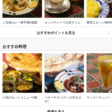
ご当地カレー選手権3連覇
ホッ☆チャイでお茶タイム
豊富なセットMENU\
おすすめポイントを見る
おすすめ料理
人気のセットメニュー4種
バターチキン(ナンが付きま
マンゴーラッシー
す)
料理を見る