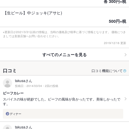
各 300円+税
【生ビール】中ジョッキ(アサヒ)
500円+税
※更新日が2021/3/31以前の情報は、当時の価格及び税率に基づく情報となります。 価格につき
ましては直接店舗へお問い合わせください。
2019/12/16 更新
すべてのメニューを見る
口コミ
口コミ機能について
takusaさん
投稿日：2014/03/04・2回の投稿
ビーフカレー
スパイスの味が絶妙でした。ビーフの風味が良かったです。美味しかったで
す。
ディナー
takusaさん