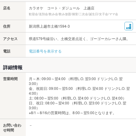
店名
カラオケ コート・ダジュール 上越店
歓迎会/送別会/飲み会/飲み放題/個室/二次会/誕生日/女子会/ママ会
住所
新潟県上越市土橋1594-3
アクセス
県道579号線沿い、土橋交差点近く、ゴーゴーカレーさん隣。
電話
電話番号を表示する
詳細情報
営業時間
月～木: 09:00～翌4:00 （料理L.O. 翌3:00 ドリンクL.O. 翌
3:00）
金、祝前日: 09:00～翌5:00 （料理L.O. 翌4:00 ドリンクL.O. 翌
4:00）
土: 08:00～翌5:00 （料理L.O. 翌4:00 ドリンクL.O. 翌4:00）
日、祝日: 08:00～翌4:00 （料理L.O. 翌3:00 ドリンクL.O. 翌
3:00）
※8/1～8/16の営業時間は、8:00～翌5:00となります。
お問い合わ
－
せ時間