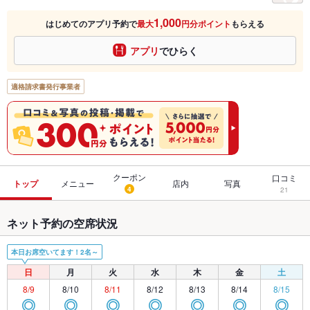
1,000
はじめてのアプリ予約で
最大
円分ポイント
もらえる
アプリ
でひらく
適格請求書発行事業者
クーポン
口コミ
トップ
メニュー
店内
写真
4
21
ネット予約の空席状況
本日お席空いてます！2名～
日
月
火
水
木
金
土
8/9
8/10
8/11
8/12
8/13
8/14
8/15
◎
◎
◎
◎
◎
◎
◎