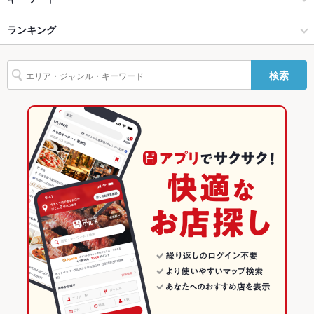
カラオケ設
あり
上越 × カラオケ
上越市 × カラオケ
高田駅
ランキング
からあげ
エビ料理
カニ料理
ソーセージ
うどん
焼きそば
トリュフ
備
パスタ
カルボナーラ
ボロネーゼ
ピザ
マルゲリータ
チャーハン
高田駅 × カラオケ・パーティ
新潟
新潟のグルメランキング
TV・プロジ
あり
検索
炭火焼
牛タン
ケーキ
パンケーキ
パフェ
ハンバーガー
生ハム
ェクタ
高田駅 × カラオケ
新潟 × カラオケ・パーティ
新潟のカラオケ・パーティランキング
たこ焼き
チーズケーキ
つけ麺
醤油ラーメン
醤油豚骨ラーメン
その他設備
－
新潟 × カラオケ
新潟のカラオケランキング
その他
上越のグルメランキング
飲み放題
あり
上越市のグルメランキング
食べ放題
なし
お酒
カクテル充実
お子様連れ
お子様連れ歓迎
ウェディン
お気軽にご相談くださいませ。
グパーティ
ー二次会