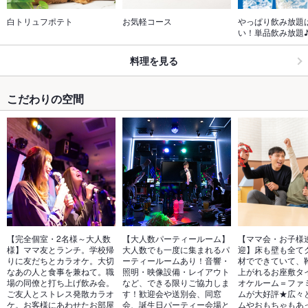
白トリュフポテト
お気軽コース
やっぱり飲み放題
い！単品飲み放題
料理を見る
こだわりの空間
【完全個室・2名様～大人数
【大人数パーティールーム】
【ママ会・お子様
様】ママ友とランチ。学校帰
大人数でも一度に集まれるパ
迎】床も壁も全て
りに友だちとカラオケ。大切
ーティールームあり！音響・
材でできていて、
なあの人と食事を兼ねて。職
照明・映像設備・レイアウト
上がれるお座敷タ
場の同僚と打ち上げ飲み会。
など、できる限りご協力しま
オケルーム＝ファ
ご友人とストレス発散カラオ
す！歓迎会や送別会、同窓
ムが大好評★広々
ケ。お客様にあわせたお部屋
会、誕生日パーティー会場と
ムやおもちゃもあ