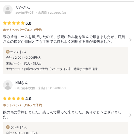
なかさん
30代前半/女性・来店日：2026/07/25
5.0
ホットペッパーグルメで予約
読み放題コースを選択したので、頻繁に飲み物を運んで頂きましたが、店員
さんの接客が毎回とても丁寧で気持ちよく利用する事が出来ました。
ランチ | 2人
会計：2,001～3,000円/人
来店シーン：友人・知人と
予約コース：お席のみのご予約【フリータイム】3時間まで利用保障
kikiさん
50代前半/女性・来店日：2026/06/21
4.0
ホットペッパーグルメで予約
娘の為に予約しました。楽しんで帰って来ました。ありがとうございまし
た。
ランチ | 3人
会計：501～1,000円/人