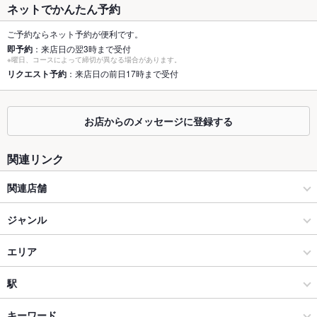
ネットでかんたん予約
個室
あり
ご予約ならネット予約が便利です。
即予約
：来店日の翌3時まで受付
座敷
あり
※曜日、コースによって締切が異なる場合があります。
リクエスト予約
：来店日の前日17時まで受付
掘りごたつ
なし
カウンター
なし
お店からのメッセージに登録する
ソファー
なし
関連リンク
テラス席
なし
関連店舗
貸切
貸切可 ：全部屋貸切もOKです。ご相談くださいませ！
コート・ダジュール
ジャンル
設備
Wi-Fi
あり
カラオケ・パーティ
エリア
バリアフリ
なし
カラオケ
上越市
駅
ー
上越 × カラオケ・パーティ
上越市 × カラオケ・パーティ
春日山駅
キーワード
駐車場
あり