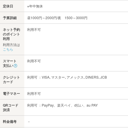
定休日
※年中無休
予算詳細
昼1000円～2000円/夜 1500～3000円
ネット予約
利用不可
のポイント
利用
利用方法は
こちら
スマート
利用不可
支払い
クレジット
利用可 ：VISA､マスター､アメックス､DINERS､JCB
カード
電子マネー
利用不可
QRコード
利用可 ：PayPay、楽天ペイ、d払い、au PAY
決済
料金備考
－