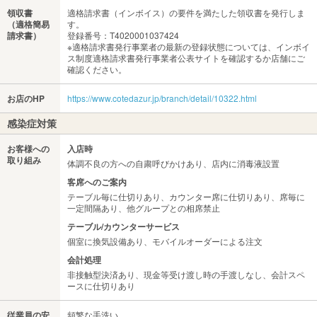
領収書
適格請求書（インボイス）の要件を満たした領収書を発行しま
（適格簡易
す。
請求書）
登録番号：T4020001037424
※適格請求書発行事業者の最新の登録状態については、インボイ
ス制度適格請求書発行事業者公表サイトを確認するか店舗にご
確認ください。
お店のHP
https://www.cotedazur.jp/branch/detail/10322.html
感染症対策
お客様への
入店時
取り組み
体調不良の方への自粛呼びかけあり、店内に消毒液設置
客席へのご案内
テーブル毎に仕切りあり、カウンター席に仕切りあり、席毎に
一定間隔あり、他グループとの相席禁止
テーブル/カウンターサービス
個室に換気設備あり、モバイルオーダーによる注文
会計処理
非接触型決済あり、現金等受け渡し時の手渡しなし、会計スペ
ースに仕切りあり
従業員の安
頻繁な手洗い