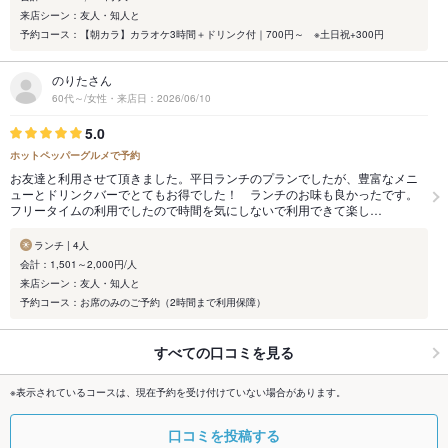
来店シーン：友人・知人と
予約コース：【朝カラ】カラオケ3時間＋ドリンク付｜700円～ ※土日祝+300円
のりたさん
60代～/女性・来店日：2026/06/10
5.0
ホットペッパーグルメで予約
お友達と利用させて頂きました。平日ランチのプランでしたが、豊富なメニ
ューとドリンクバーでとてもお得でした！ ランチのお味も良かったです。
フリータイムの利用でしたので時間を気にしないで利用できて楽し…
ランチ | 4人
会計：1,501～2,000円/人
来店シーン：友人・知人と
予約コース：お席のみのご予約（2時間まで利用保障）
すべての口コミを見る
※表示されているコースは、現在予約を受け付けていない場合があります。
口コミを投稿する