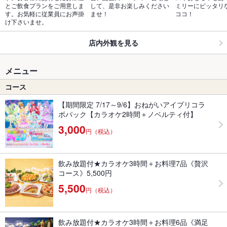
とご飲食プランをご用意しま
して、是非お楽しみください
ミリーにピッタリ
す。お気軽に従業員にお声掛
ませ！
ココ！
け下さいませ。
店内外観を見る
メニュー
コース
【期間限定 7/17～9/6】おねがいアイプリコラ
ボパック【カラオケ2時間＋ノベルティ付】
3,000
円（税込）
飲み放題付★カラオケ3時間＋お料理7品《贅沢
コース》5,500円
5,500
円（税込）
飲み放題付★カラオケ3時間＋お料理6品《満足