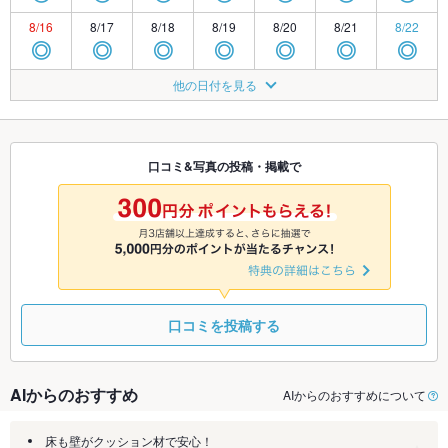
8/16
8/17
8/18
8/19
8/20
8/21
8/22
◎
◎
◎
◎
◎
◎
◎
8/23
8/24
8/25
8/26
8/27
8/28
8/29
他の日付を見る
◎
◎
◎
◎
◎
◎
◎
8/30
8/31
9/1
9/2
9/3
9/4
9/5
◎
◎
◎
◎
◎
◎
◎
口コミ&写真の投稿・掲載で
9/6
9/7
9/8
9/9
9/10
9/11
9/12
◎
◎
◎
◎
◎
◎
◎
口コミを投稿する
AIからのおすすめ
AIからのおすすめについて
床も壁がクッション材で安心！