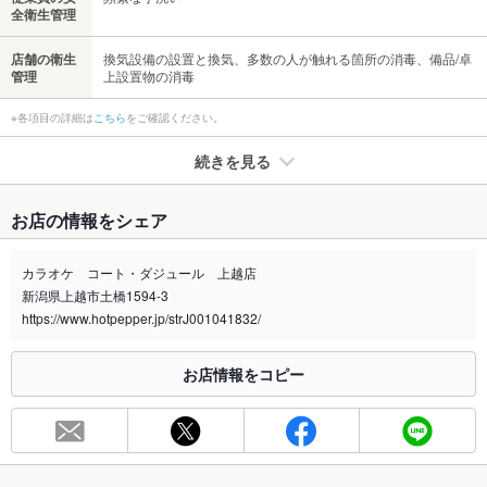
全衛生管理
店舗の衛生
換気設備の設置と換気、多数の人が触れる箇所の消毒、備品/卓
管理
上設置物の消毒
※各項目の詳細は
こちら
をご確認ください。
続きを見る
たばこ
お店の情報をシェア
禁煙・喫煙
全席禁煙
カラオケ コート・ダジュール 上越店
喫煙専用室
あり
新潟県上越市土橋1594-3
https://www.hotpepper.jp/strJ001041832/
※2020年4月1日～受動喫煙対策に関する法律が施行されています。正しい情報はお店へお問い
合わせください。
お店情報をコピー
お席
総席数
25席(ルーム数で記載しております。)
最大宴会収
30人(お部屋に入れる最大人数です。)
容人数