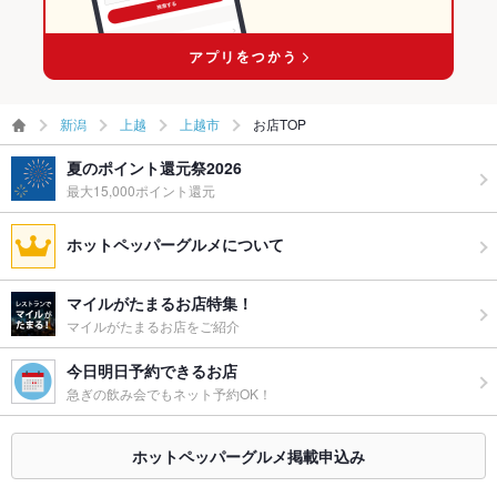
お祝い・サ
可
プライズ対
応
備考
－
新潟
上越
上越市
お店TOP
夏のポイント還元祭2026
最大15,000ポイント還元
ホットペッパーグルメについて
マイルがたまるお店特集！
マイルがたまるお店をご紹介
今日明日予約できるお店
急ぎの飲み会でもネット予約OK！
ホットペッパーグルメ掲載申込み