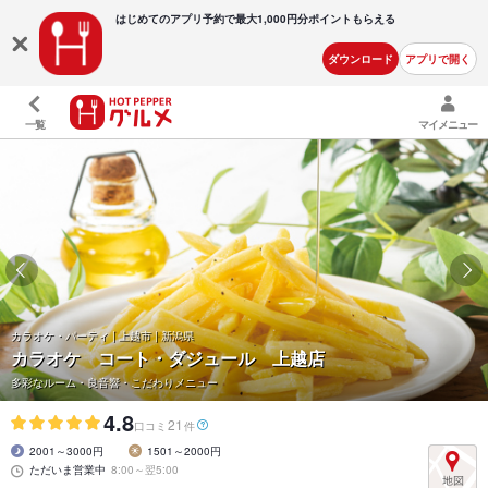
はじめてのアプリ予約で最大
1,000円分ポイントもらえる
ダウンロード
アプリで開く
一覧
マイメニュー
カラオケ・パーティ | 上越市 | 新潟県
カラオケ コート・ダジュール 上越店
多彩なルーム・良音響・こだわりメニュー
4.8
21
口コミ
件
2001～3000円
1501～2000円
ただいま営業中
8:00～翌5:00