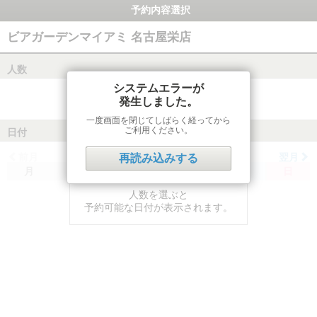
予約内容選択
ビアガーデンマイアミ 名古屋栄店
人数
システムエラーが
発生しました。
一度画面を閉じてしばらく経ってから
ご利用ください。
日付
前月
翌月
再読み込みする
月
火
水
木
金
土
日
人数を選ぶと
予約可能な日付が表示されます。