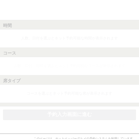
時間
人数、日付を選ぶとネット予約可能な時間が表示されます
コース
人数、日付、時間を選ぶとネット予約可能なコースが表示されます
席タイプ
コースを選ぶとネット予約可能な席が表示されます
予約入力画面に進む
このページは、ホットペッパーグルメの予約システムを利用しています。