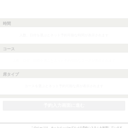
時間
人数、日付を選ぶとネット予約可能な時間が表示されます
コース
人数、日付、時間を選ぶとネット予約可能なコースが表示されます
席タイプ
コースを選ぶとネット予約可能な席が表示されます
予約入力画面に進む
このページは、ホットペッパーグルメの予約システムを利用しています。