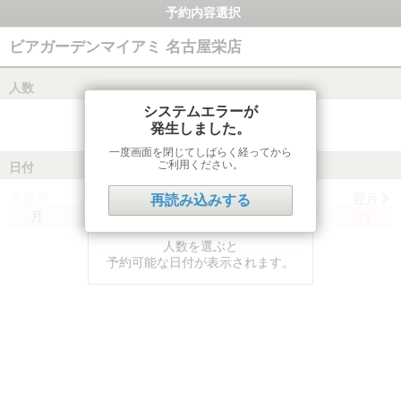
予約内容選択
ビアガーデンマイアミ 名古屋栄店
人数
システムエラーが
発生しました。
一度画面を閉じてしばらく経ってから
ご利用ください。
日付
前月
翌月
再読み込みする
月
火
水
木
金
土
日
人数を選ぶと
予約可能な日付が表示されます。