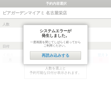
予約内容選択
ビアガーデンマイアミ 名古屋栄店
人数
システムエラーが
発生しました。
一度画面を閉じてしばらく経ってから
ご利用ください。
日付
前月
翌月
再読み込みする
月
火
水
木
金
土
日
人数を選ぶと
予約可能な日付が表示されます。