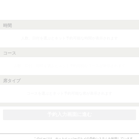
時間
人数、日付を選ぶとネット予約可能な時間が表示されます
コース
人数、日付、時間を選ぶとネット予約可能なコースが表示されます
席タイプ
コースを選ぶとネット予約可能な席が表示されます
予約入力画面に進む
このページは、ホットペッパーグルメの予約システムを利用しています。