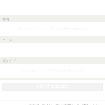
時間
人数、日付を選ぶとネット予約可能な時間が表示されます
コース
人数、日付、時間を選ぶとネット予約可能なコースが表示されます
席タイプ
コースを選ぶとネット予約可能な席が表示されます
予約入力画面に進む
このページは、ホットペッパーグルメの予約システムを利用しています。