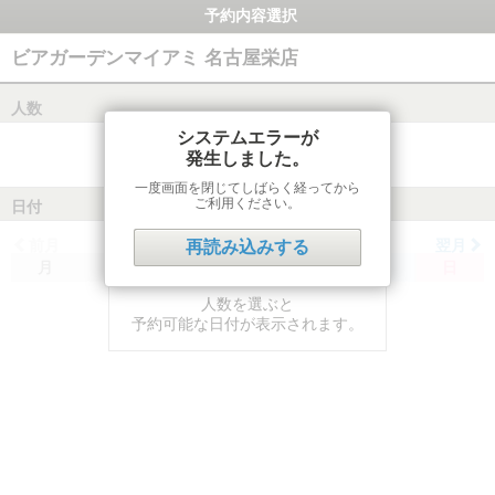
予約内容選択
ビアガーデンマイアミ 名古屋栄店
人数
システムエラーが
発生しました。
一度画面を閉じてしばらく経ってから
ご利用ください。
日付
前月
翌月
再読み込みする
月
火
水
木
金
土
日
人数を選ぶと
予約可能な日付が表示されます。