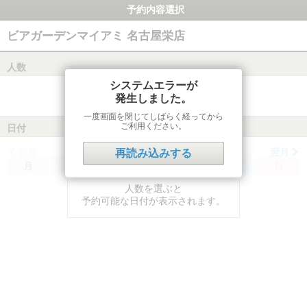
予約内容選択
ビアガーデンマイアミ 名古屋栄店
人数
システムエラーが
発生しました。
一度画面を閉じてしばらく経ってから
ご利用ください。
日付
前月
翌月
再読み込みする
月
火
水
木
金
土
日
人数を選ぶと
予約可能な日付が表示されます。