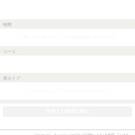
時間
人数、日付を選ぶとネット予約可能な時間が表示されます
コース
人数、日付、時間を選ぶとネット予約可能なコースが表示されます
席タイプ
コースを選ぶとネット予約可能な席が表示されます
予約入力画面に進む
このページは、ホットペッパーグルメの予約システムを利用しています。