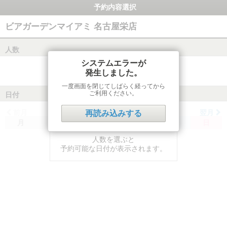
予約内容選択
ビアガーデンマイアミ 名古屋栄店
人数
システムエラーが
発生しました。
一度画面を閉じてしばらく経ってから
ご利用ください。
日付
前月
翌月
再読み込みする
月
火
水
木
金
土
日
人数を選ぶと
予約可能な日付が表示されます。