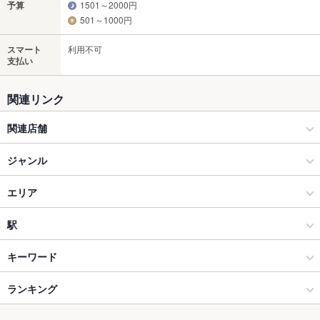
予算
1501～2000円
501～1000円
スマート
利用不可
支払い
関連リンク
関連店舗
紀州和華牛研究所
ジャンル
居酒屋
エリア
洋・和洋・各国料理・その他
和歌山駅
駅
和風
和歌山駅 × 居酒屋
田中口駅
キーワード
和歌山市 × 居酒屋
和歌山駅 × 洋・和洋・各国料理・その他
日前宮駅
ランキング
手羽先
からあげ
お茶漬け
炉ばた焼き・炙り焼き
エビ料理
フライドポテト
ソーセージ
うどん
焼きそば
つくね
ハンバーグ
和歌山市 × 洋・和洋・各国料理・その他
和歌山駅 × 和風
和歌山駅
和歌山のグルメランキング