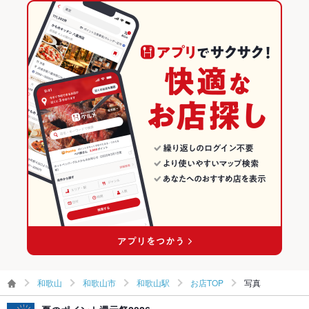
ピザ
マルゲリータ
餃子
チャーハン
パンケーキ
パフェ
和歌山市 × 和風
和歌山
和歌山の居酒屋ランキング
ハンバーガー
たこ焼き
和歌山駅 × 居酒屋
和歌山 × 居酒屋
和歌山市のグルメランキング
和歌山駅 × 洋・和洋・各国料理・その他
和歌山 × 洋・和洋・各国料理・その他
和歌山市の居酒屋ランキング
和歌山駅 × 和風
和歌山 × 和風
和歌山駅のグルメランキング
和歌山駅の居酒屋ランキング
和歌山
和歌山市
和歌山駅
お店TOP
写真