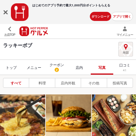
はじめてのアプリ予約で最大
1,000円分ポイントもらえる
ダウンロード
アプリで開く
お店TOP
マイメニュー
ラッキーボブ
クーポン
口コミ
トップ
メニュー
店内
写真
2
41
すべて
料理
店内外観
その他
投稿写真