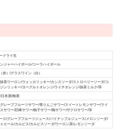
ードライ生
ジンジャーハイボール/コーラハイボール
（赤）/グラスワイン（白）
/抹茶ウーロン/ウォッカリッキー/カシスソーダ/ストロベリーソーダ/コ
/ジンリッキー/ヨーグルトオレンジ/ライチオレンジ/抹茶ミルク/等
/日本酒/梅酒
/グレープフルーツサワー/青りんごサワー/スイートレモンサワー/ライ
スサワー/巨峰サワー/柚子サワー/梅サワー/ザクロサワー/等
ース/グレープフルーツジュース/パイナップルジュース/メロンソーダ/
ジャエール/カルピス/カルピスソーダ/ウーロン茶/レモンソーダ