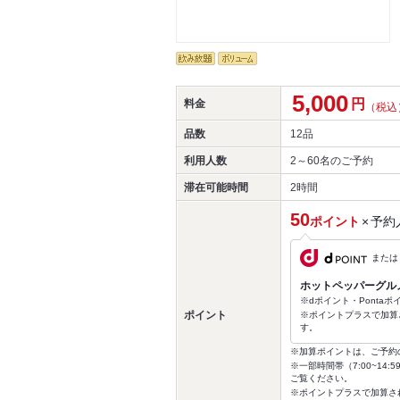
5,000
円
料金
（税込
品数
12品
利用人数
2～60名
のご予約
滞在可能時間
2時間
50
ポイント
×
予約
または
ホットペッパーグル
※dポイント・Ponta
ポイント
※ポイントプラスで加算
す。
※加算ポイントは、ご予約
※一部時間帯（7:00~1
ご覧ください。
※ポイントプラスで加算さ