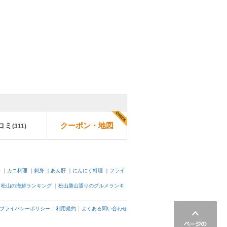
コミ
クーポン・地図
(
311
)
ー
｜
カニ料理
｜
刺身
｜
あん肝
｜
にんにく料理
｜
フライ
｜
松山の海鮮ランキング
｜
松山勝山通りのグルメランキ
プライバシーポリシー
利用規約
よくある問い合わせ