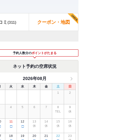
コミ
クーポン・地図
(
311
)
予約人数分の
ポイントがたまる
ネット予約の空席状況
2026年08月
月
火
水
木
金
土
日
1
2
3
4
5
6
7
8
9
TEL
休
0
11
12
13
14
15
16
□
□
□
休
休
休
休
7
18
19
20
21
22
23