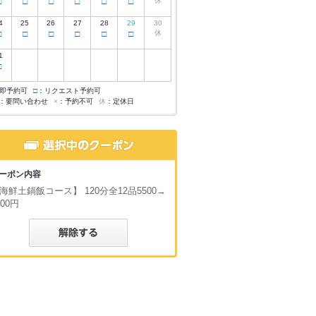
□
□
□
□
□
□
休
4
25
26
27
28
29
30
□
□
□
□
□
□
休
1
□
即予約可
□
：リクエスト予約可
：要問い合わせ
×
：予約不可
休
：定休日
ーポン内容
海鮮土鍋飯コース】 120分全12品5500→
000円