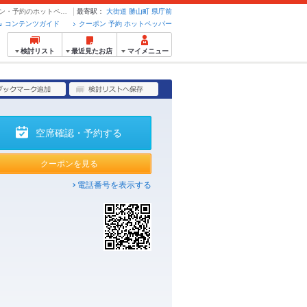
【海鮮土鍋飯コース】120分飲み放題付12品5500→5000円 | 牛若丸 - クーポン・予約のホットペッパーグルメ
最寄駅：
大街道
勝山町
県庁前
コンテンツガイド
クーポン 予約 ホットペッパー
検討リスト
最近見たお店
マイメニュー
空席確認・予約する
クーポンを見る
電話番号を表示する