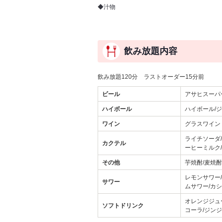
◆汁物
飲み放題内容
飲み放題120分 ラストオーダー15分前
ビール
アサヒスーパ
ハイボール
ハイボール/
ワイン
グラスワイン
ライチソーダ
カクテル
ーヒーミルク
その他
芋焼酎/麦焼酎
レモンサワー
サワー
ムサワー/カシ
オレンジジュ
ソフトドリンク
コーラ/ジン