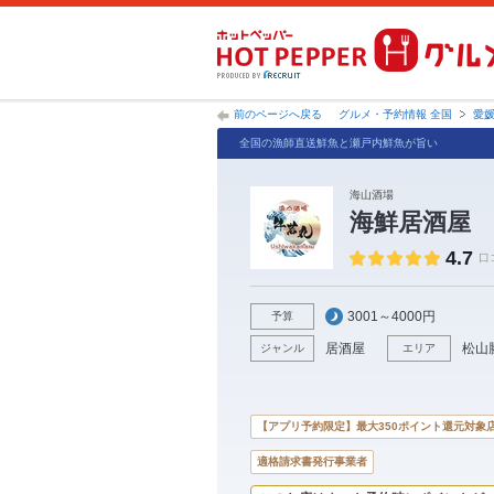
前のページへ戻る
グルメ・予約情報 全国
愛
全国の漁師直送鮮魚と瀬戸内鮮魚が旨い
海山酒場
海鮮居酒屋
4.7
口
3001～4000円
予算
居酒屋
松山
ジャンル
エリア
【アプリ予約限定】最大350ポイント還元対象
適格請求書発行事業者