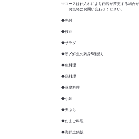
※コースは仕入れにより内容が変更する場合
お気軽にお問い合わせください。
◆先付
◆枝豆
◆サラダ
◆朝〆鮮魚の刺身5種盛り
◆魚料理
◆鶏料理
◆豆腐料理
◆小鉢
◆天ぷら
◆たまご料理
◆海鮮土鍋飯