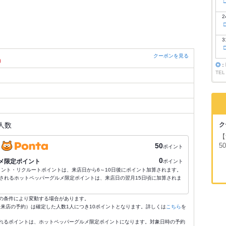
2
3
クーポンを見る
）
◎
：
TEL
ク
人数
【
5
50
ポイント
0
メ限定ポイント
ポイント
ポイント・リクルートポイントは、来店日から6～10日後にポイント加算されます。
されるホットペッパーグルメ限定ポイントは、来店日の翌月15日頃に加算されま
の条件により変動する場合があります。
4:59来店の予約）は確定した人数1人につき10ポイントとなります。詳しくは
こちら
を
れるポイントは、ホットペッパーグルメ限定ポイントになります。対象日時の予約