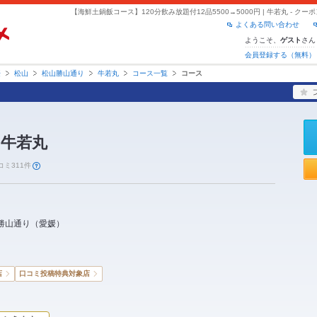
よくある問い合わせ
ようこそ、
さん
ゲスト
会員登録する（無料）
媛
松山
松山勝山通り
牛若丸
コース一覧
コース
 牛若丸
コミ311件
勝山通り
（
愛媛
）
店
口コミ投稿特典対象店