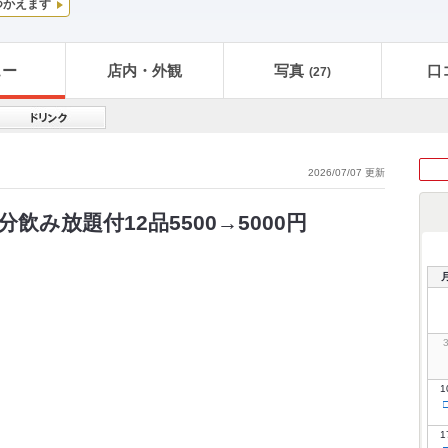
つかえます
ュー
店内・外観
写真
口
(27)
2026/07/07 更新
飲み放題付12品5500→5000円
1
1