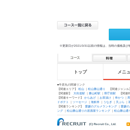
※更新日が2021/3/31以前の情報は、当時の価
トップ
メニ
■牛若丸の関連リンク
【関連エリア】
松山
｜
松山勝山通り
【関連ジャン
【関連駅】
大街道駅
｜
勝山町駅
｜
県庁前駅
【関連
【関連キーワード】
からあげ
｜
お茶漬け
｜
串かつ
｜
ドポテト
｜
ソーセージ
｜
海鮮丼
｜
うなぎ
｜
天ぷら
｜
【関連ランキング】
愛媛のグルメランキング
｜
愛媛の
ング
｜
松山勝山通りの居酒屋ランキング
｜
松山勝山通
(C) Recruit Co., Ltd.