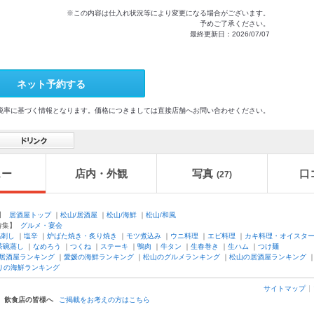
※この内容は仕入れ状況等により変更になる場合がございます。
予めご了承ください。
最終更新日：2026/07/07
ネット予約する
格及び税率に基づく情報となります。価格につきましては直接店舗へお問い合わせください。
ュー
店内・外観
写真
口
(27)
ル】
居酒屋トップ
｜
松山/居酒屋
｜
松山/海鮮
｜
松山/和風
特集】
グルメ・宴会
馬刺し
｜
塩辛
｜
炉ばた焼き・炙り焼き
｜
モツ煮込み
｜
ウニ料理
｜
エビ料理
｜
カキ料理・オイスタ
茶碗蒸し
｜
なめろう
｜
つくね
｜
ステーキ
｜
鴨肉
｜
牛タン
｜
生春巻き
｜
生ハム
｜
つけ麺
居酒屋ランキング
｜
愛媛の海鮮ランキング
｜
松山のグルメランキング
｜
松山の居酒屋ランキング
りの海鮮ランキング
サイトマップ
飲食店の皆様へ
ご掲載をお考えの方はこちら