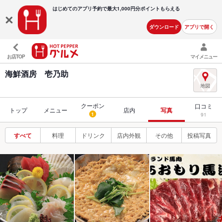
はじめてのアプリ予約で最大
1,000円分ポイントもらえる
ダウンロード
アプリで開く
お店TOP
マイメニュー
海鮮酒房 壱乃助
クーポン
口コミ
トップ
メニュー
店内
写真
1
91
すべて
料理
ドリンク
店内外観
その他
投稿写真