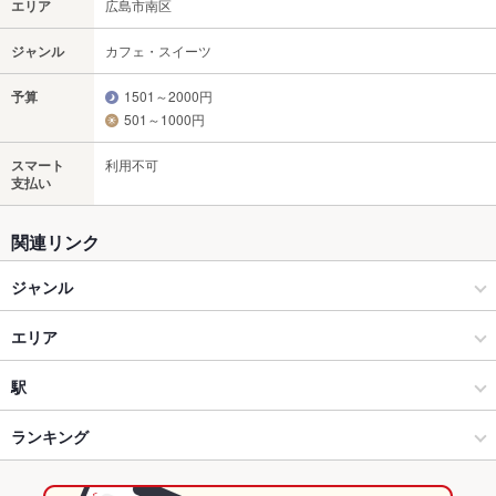
エリア
広島市南区
ジャンル
カフェ・スイーツ
予算
1501～2000円
501～1000円
スマート
利用不可
支払い
関連リンク
ジャンル
カフェ・スイーツ
エリア
カフェ
広島市南区
駅
広島駅・横川・その他広島市内 × カフェ・スイーツ
広島市南区 × カフェ・スイーツ
広大附属学校前駅
ランキング
広島駅・横川・その他広島市内 × カフェ
広島市南区 × カフェ
皆実町六丁目（西側）駅
広島のグルメランキング