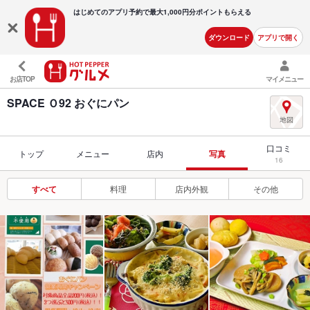
はじめてのアプリ予約で最大
1,000円分ポイントもらえる
ダウンロード
アプリで開く
お店TOP
マイメニュー
SPACE Ｏ92 おぐにパン
口コミ
トップ
メニュー
店内
写真
16
すべて
料理
店内外観
その他